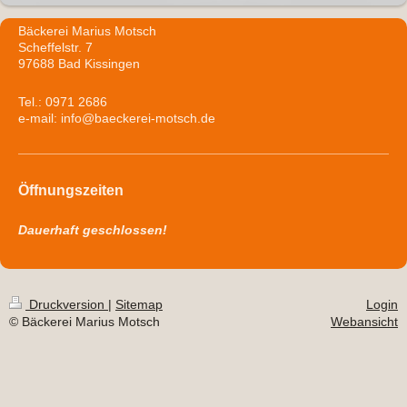
Bäckerei Marius Motsch
Scheffelstr. 7
97688 Bad Kissingen
Tel.: 0971 2686
e-mail: info@baeckerei-motsch.de
Öffnungszeiten
Dauerhaft geschlossen!
Druckversion
|
Sitemap
Login
© Bäckerei Marius Motsch
Webansicht